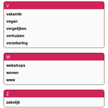
V
vakantie
vegan
vergelijken
verhuizen
verzekering
W
webshops
wonen
www
Z
zakelijk