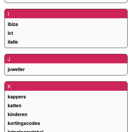
I
ibiza
ict
italie
J
juwelier
K
kappers
katten
kinderen
kortingscodes
kringloopwinkel