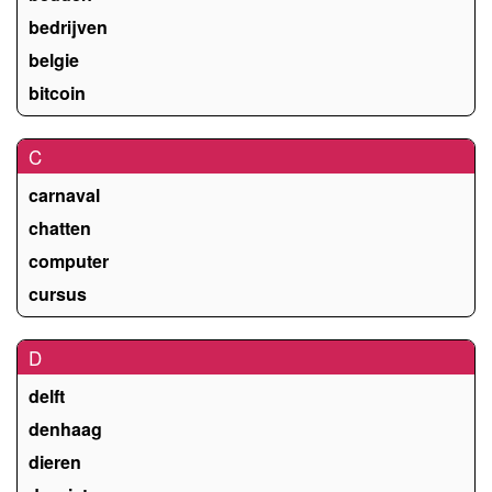
bedrijven
belgie
bitcoin
C
carnaval
chatten
computer
cursus
D
delft
denhaag
dieren