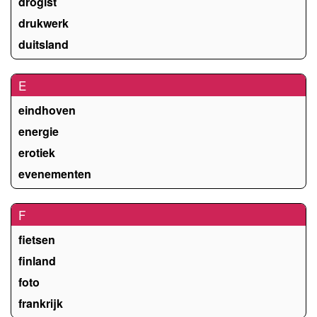
drogist
drukwerk
duitsland
E
eindhoven
energie
erotiek
evenementen
F
fietsen
finland
foto
frankrijk