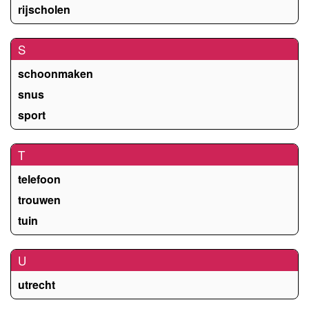
rijscholen
S
schoonmaken
snus
sport
T
telefoon
trouwen
tuin
U
utrecht