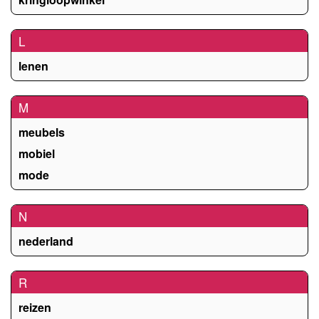
L
lenen
M
meubels
mobiel
mode
N
nederland
R
reizen